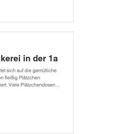
erei in der 1a
tet sich auf die gemütliche
n fleißig Plätzchen
iert. Viele Plätzchendosen
 genascht zu werden. Vielen
r ❤️.