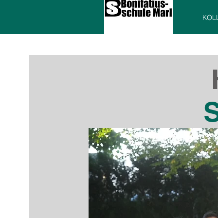
KOL
S