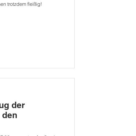
nen trotzdem fleißig!
ug der
n den