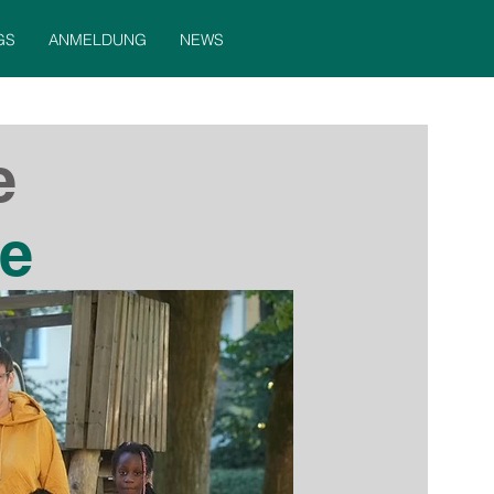
GS
ANMELDUNG
NEWS
e
se