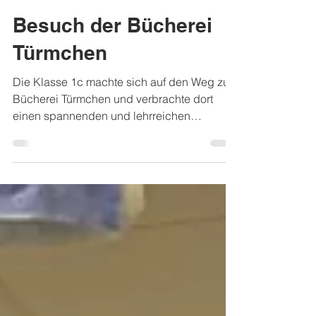
Bonifatiusschule
6. Juli
1 Min. Lesezeit
Besuch der Bücherei
Türmchen
Die Klasse 1c machte sich auf den Weg zur
Bücherei Türmchen und verbrachte dort
einen spannenden und lehrreichen
Vormittag rund um das Thema Bücher und
Lesen. Zu Beginn erfuhren die Kinder, wie
eine Bibliothek funktioniert und welche
Regeln dort wichtig sind. Gemeinsam wurde
besprochen, wie man Bücher ausleiht,
sorgfältig behandelt und sich in einer
Bücherei verhält. So lernten die
Schülerinnen und Schüler die Bücherei und