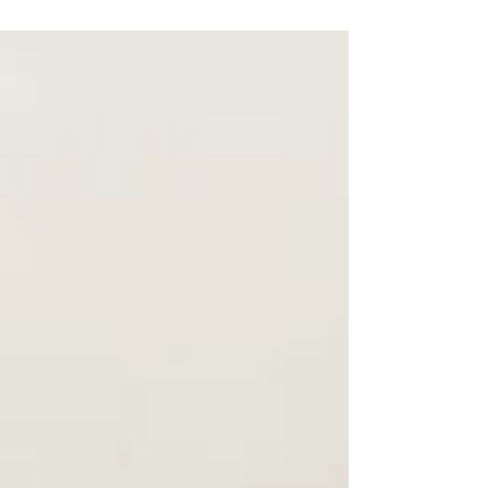
war groß – und am Ende waren sich alle
einig: Es war ein rundum gelungener Tag! Im
Wildpark gab es jede Menge zu entdecken.
Die Kinder beobachteten viele
verschiedene Tiere und einige Kinder
freuten sich besonders über die Ziegen im
Streichelgehege, die neugierig auf
Streicheleinheiten warteten. Auch viele
weitere