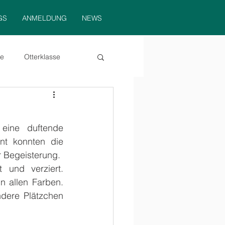
GS
ANMELDUNG
NEWS
se
Otterklasse
e
gesamte Schule
Am Mittwoch, den 19.11.2025, verwandelte sich unsere Schule in eine duftende 
nt konnten die 
er Begeisterung.
und verziert. 
 allen Farben. 
dere Plätzchen 