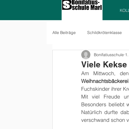
KOL
Alle Beiträge
Schildkrötenklasse
Bonifatiusschule
1.
Fuchsklasse
Eulenklasse
Viele Kekse
Aktuelles
Weihnachtsbäckerei
Fuchskinder ihrer Kre
Mit viel Freude un
Besonders beliebt w
Natürlich durfte da
verschwand schon v