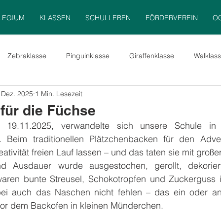
LEGIUM
KLASSEN
SCHULLEBEN
FÖRDERVEREIN
O
Zebraklasse
Pinguinklasse
Giraffenklasse
Walklas
 Dez. 2025
1 Min. Lesezeit
Bienenklasse
Delfinklasse
Löwenklasse
Froschklass
 für die Füchse
. Beim traditionellen Plätzchenbacken für den Adve
ativität freien Lauf lassen – und das taten sie mit groß
d Ausdauer wurde ausgestochen, gerollt, dekoriert 
aren bunte Streusel, Schokotropfen und Zuckerguss in
bei auch das Naschen nicht fehlen – das ein oder an
or dem Backofen in kleinen Münderchen.