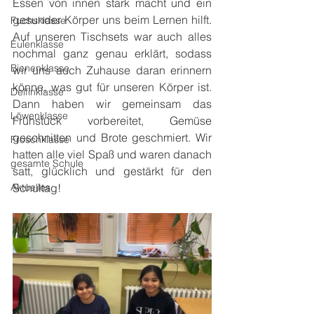
Essen von innen stark macht und ein 
gesunder Körper uns beim Lernen hilft. 
Fuchsklasse
Auf unseren Tischsets war auch alles 
Eulenklasse
nochmal ganz genau erklärt, sodass 
Bienenklasse
wir uns auch Zuhause daran erinnern 
könne, was gut für unseren Körper ist. 
Delfinklasse
Dann haben wir gemeinsam das 
Löwenklasse
Frühstück vorbereitet, Gemüse 
geschnitten und Brote geschmiert. Wir 
Froschklasse
hatten alle viel Spaß und waren danach 
gesamte Schule
satt, glücklich und gestärkt für den 
Aktuelles
Schultag!