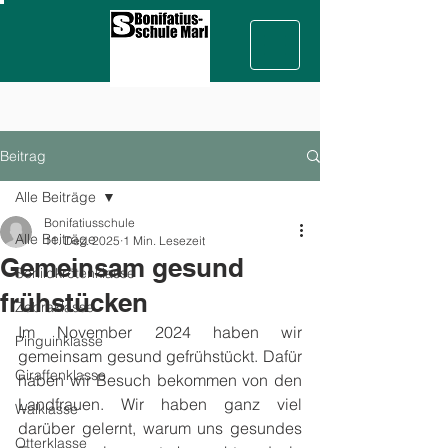
Beitrag
Alle Beiträge
Bonifatiusschule
Alle Beiträge
11. Dez. 2025
1 Min. Lesezeit
Gemeinsam gesund
Schildkrötenklasse
frühstücken
Zebraklasse
Im November 2024 haben wir 
Pinguinklasse
gemeinsam gesund gefrühstückt. Dafür 
Giraffenklasse
haben wir Besuch bekommen von den 
Landfrauen. Wir haben ganz viel 
Walklasse
darüber gelernt, warum uns gesundes 
Otterklasse