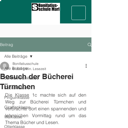
Beitrag
Alle Beiträge
Bonifatiusschule
Alle Beiträge
6. Juli
1 Min. Lesezeit
Besuch der Bücherei
Schildkrötenklasse
Türmchen
Zebraklasse
Die Klasse 1c machte sich auf den 
Pinguinklasse
Weg zur Bücherei Türmchen und 
Giraffenklasse
verbrachte dort einen spannenden und 
lehrreichen Vormittag rund um das 
Walklasse
Thema Bücher und Lesen.
Otterklasse