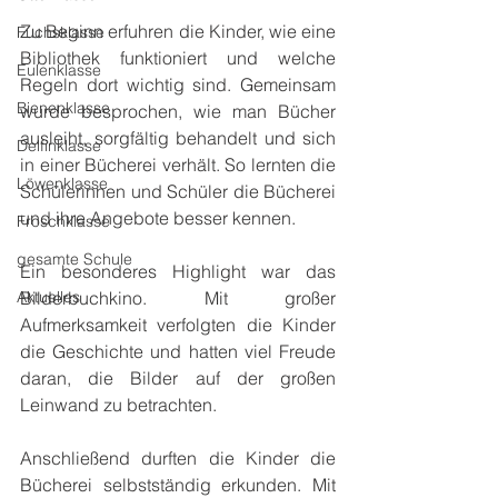
Zu Beginn erfuhren die Kinder, wie eine 
Fuchsklasse
Bibliothek funktioniert und welche 
Eulenklasse
Regeln dort wichtig sind. Gemeinsam 
Bienenklasse
wurde besprochen, wie man Bücher 
ausleiht, sorgfältig behandelt und sich 
Delfinklasse
in einer Bücherei verhält. So lernten die 
Löwenklasse
Schülerinnen und Schüler die Bücherei 
und ihre Angebote besser kennen.
Froschklasse
gesamte Schule
Ein besonderes Highlight war das 
Aktuelles
Bilderbuchkino. Mit großer 
Aufmerksamkeit verfolgten die Kinder 
die Geschichte und hatten viel Freude 
daran, die Bilder auf der großen 
Leinwand zu betrachten.
Anschließend durften die Kinder die 
Bücherei selbstständig erkunden. Mit 